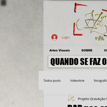
Login
Artes Visuais
SOBRE
C
QUANDO SE FAZ O
Todos posts
VideoArte
fotografi
Projeto GravAção