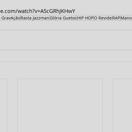
ube.com/watch?v=A5cGRhJKHwY
o GravAção
Rasta Jazzman
Glória Guetos
HIP HOP
O Revide
RAP
Mano