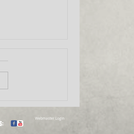
ulho nos Enquadramentos e
os de Câmera
Webmaster Login
S: