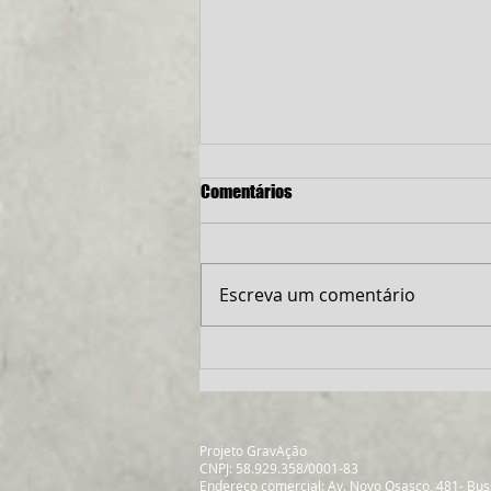
Comentários
Escreva um comentário
Uma Jornada de Aprendizado
Audiovisual: Aulas Práticas,
Filmagens e Edição
Projeto GravAção
CNPJ: 58.929.358/0001-83
Endereço comercial: Av. Novo Osasco, 481- Bu