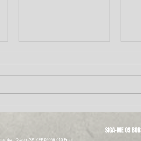
Aula de Composição Fotográfica
Merg
e Planos de Câmera: Um
Plan
Sucesso!
SIGA-ME OS BON
ssocaba - Osasco/SP- CEP 06056-010 Email: