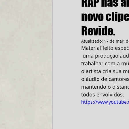
RAP nas ar
novo clip
Revide.
Atualizado:
17 de mar. d
Material feito espe
 uma produção audi
trabalhar com a mú
o artista cria sua 
o áudio de cantore
mantendo o distan
todos envolvidos. 
https://www.youtub