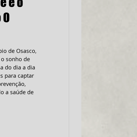
e é o
 O
pio de Osasco, 
 o sonho de 
 do dia a dia 
s para captar 
prevenção, 
o a saúde de 