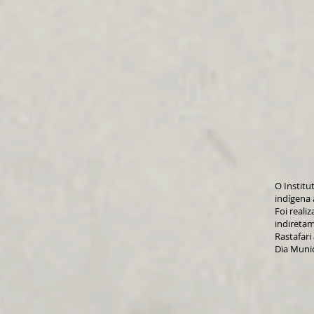
O Institu
indígena 
Foi real
indiretam
Rastafari
Dia Munic