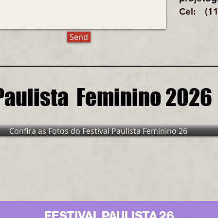
​Cel: (1
Send
 Paulista Feminino 2026
Confira as Fotos do Festival Paulista Feminino 26
FESTIVAL PAULISTA 26