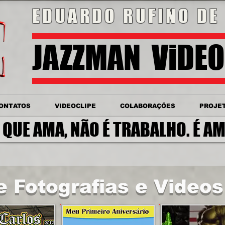
EDUARDO RUFINO DE 
JAZZMAN ViDE
ONTATOS
VIDEOCLIPE
COLABORAÇÕES
PROJE
 QUE AMA, NÃO É TRABALHO. É AM
 Fotografias e Videos