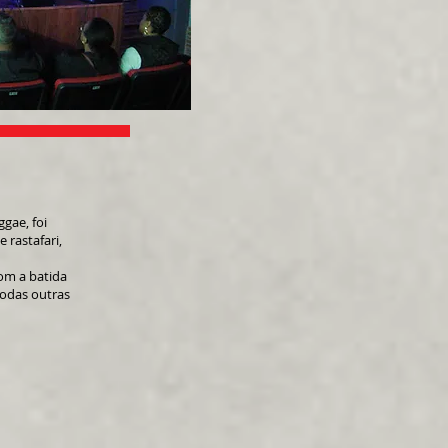
gae, foi
 rastafari,
om a batida
todas outras