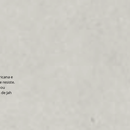
ricana e
 resiste.
 ou
 de Jah